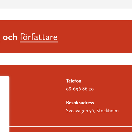
och
r
författare
Telefon
08-696 86 20
Besöksadress
Sveavägen 56, Stockholm
r
t