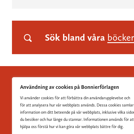
Sök bland våra
böcke
Användning av cookies på Bonnierförlagen
Vi använder cookies för att förbättra din användarupplevelse och
Albert Bonniers Förlag grundades 1837 och är Sveriges
för att analysera hur vår webbplats används. Dessa cookies samlar
största skönlitterära förlag.
information om ditt beteende på vår webbplats, inklusive vilka sido
du besöker och hur länge du stannar. Informationen används för at
hjälpa oss förstå hur vi kan göra vår webbplats bättre för dig.