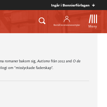
Ingår i Bonnierförlagen
Beställ recensionsexemplar
Meny
ivna romaner bakom sig,
Autismo
från 2012 and
O da
rilogi om "misslyckade faderskap".