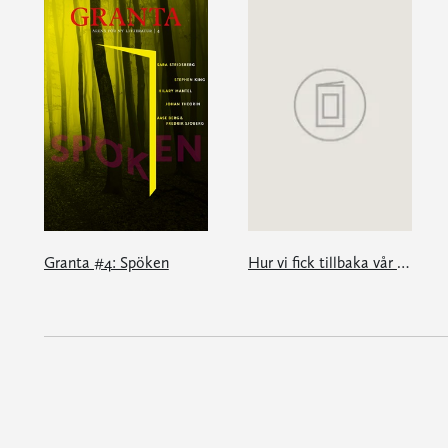
Granta #4: Spöken
Hur vi fick tillbaka vår mor: en e-singel ur Granta #4