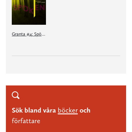
Granta #4: Spöken
Sök bland våra
böcker
och
författare