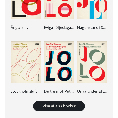
Änglars liv
Eviga följeslagare
Någonstans i Sverige
Stockholmsluft
De tre mot Petrograd
Ur välunderrättad källa
Visa alla 12 böcker