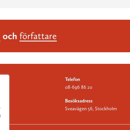
och
r
författare
Telefon
08-696 86 20
Besöksadress
Sveavägen 56, Stockholm
r
t