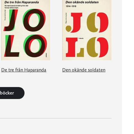
De tre från Haparanda
Den okände soldaten
1 böcker