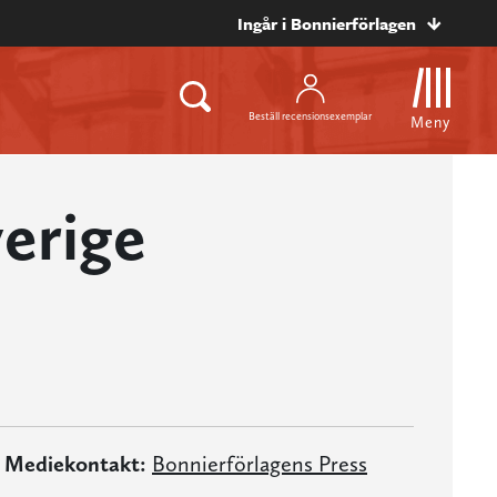
Ingår i Bonnierförlagen
Beställ recensionsexemplar
Meny
erige
Mediekontakt:
Bonnierförlagens Press