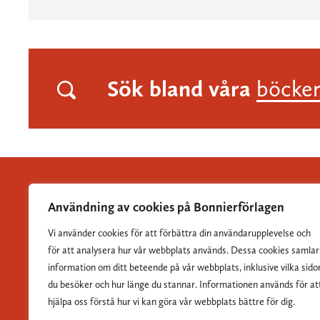
Sök bland våra
böcke
Användning av cookies på Bonnierförlagen
Vi använder cookies för att förbättra din användarupplevelse och
Albert Bonniers Förlag grundades 1837 och är Sveriges
för att analysera hur vår webbplats används. Dessa cookies samlar
största skönlitterära förlag.
information om ditt beteende på vår webbplats, inklusive vilka sido
du besöker och hur länge du stannar. Informationen används för at
hjälpa oss förstå hur vi kan göra vår webbplats bättre för dig.