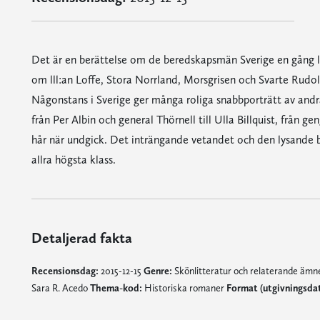
Det är en berättelse om de beredskapsmän Sverige en gång lä
om lll:an Loffe, Stora Norrland, Morsgrisen och Svarte Rudo
Någonstans i Sverige ger många roliga snabbporträtt av andr
från Per Albin och general Thörnell till Ulla Billquist, från g
hår när undgick. Det inträngande vetandet och den lysande be
allra högsta klass.
Detaljerad fakta
Recensionsdag:
2015-12-15
Genre:
Skönlitteratur och relaterande äm
Sara R. Acedo
Thema-kod:
Historiska romaner
Format (utgivningsda