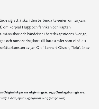
rde sig att älska i den berömda tv-serien om 107:an,
lf, om korpral Hugg och fänriken och kapten.
a människor och händelser i beredskapstidens Sverige,
engas och ransoneringskort till katastrofer som vi på ett
rättarkonsten av Jan Olof Lennart Olsson, ”Jolo”, är av
nen
Originalutgåvans utgivningsår:
1974
Omslagsformgivare:
tum):
E-bok, epub2, 9789100151409 (2015-12-01)