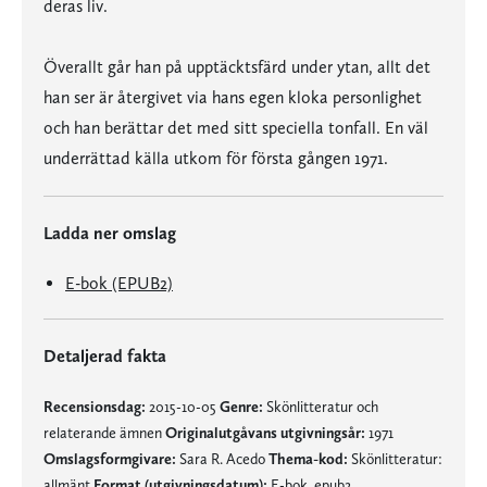
deras liv.
Överallt går han på upptäcktsfärd under ytan, allt det
han ser är återgivet via hans egen kloka personlighet
och han berättar det med sitt speciella tonfall. En väl
underrättad källa utkom för första gången 1971.
Ladda ner omslag
E-bok (EPUB2)
Detaljerad fakta
Recensionsdag:
2015-10-05
Genre:
Skönlitteratur och
relaterande ämnen
Originalutgåvans utgivningsår:
1971
Omslagsformgivare:
Sara R. Acedo
Thema-kod:
Skönlitteratur:
allmänt
Format (utgivningsdatum):
E-bok, epub2,