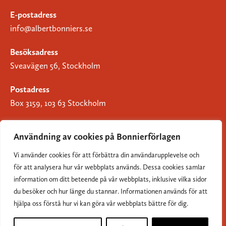
E-postadress
info@albertbonniers.se
Besöksadress
Sveavägen 56, Stockholm
Postadress
Box 3159, 103 63 Stockholm
Användning av cookies på Bonnierförlagen
Vi använder cookies för att förbättra din användarupplevelse och
Om Bonnierförlagen
för att analysera hur vår webbplats används. Dessa cookies samlar
Cookies
information om ditt beteende på vår webbplats, inklusive vilka sidor
du besöker och hur länge du stannar. Informationen används för att
Integritetspolicy
hjälpa oss förstå hur vi kan göra vår webbplats bättre för dig.