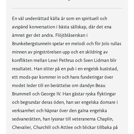
En väl underrättad källa är som en spirituell och
avspänd konversation i bästa sällskap, där det ena
ämnet ger det andra. Flöjtblåserskan i
Brunkebergstunneln spelar en melodi och för Jolo rullas
minnen av pingströrelsen upp och en skildring av
konflikten mellan Lewi Pethrus och Sven Lidman blir
resultatet. Han sitter på en pub i en engelsk kuststad,
ett mods-par kommer in och hans funderingar över
modet leder till en berättelse om dandyn Beau
Brummell och George IV. Han gästar ryska flyktingar
och begrundar deras öden, han ser engelska domare i
verksamhet och häpnar över den galna engelska
sedvanerätten, han lyssnar till veteranerna Chaplin,
Chevalier, Churchill och Attlee och blickar tillbaka på