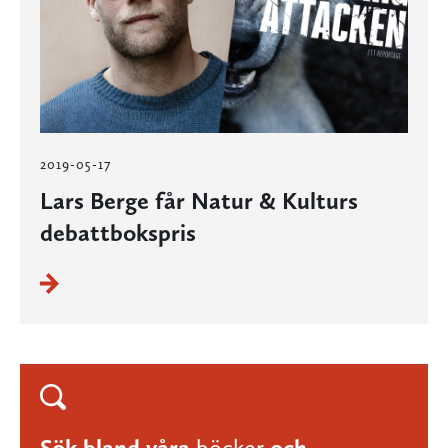
2019-05-17
Lars Berge får Natur & Kulturs
debattbokspris
Sök bland våra
böcker
och