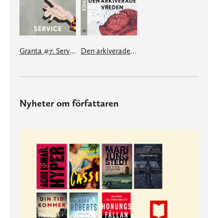
Granta #7: Service
Den arkiverade vreden - en e-singel ur Granta #7
Nyheter om författaren