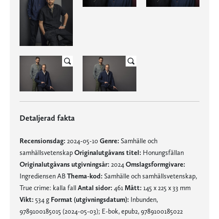
Detaljerad fakta
Recensionsdag:
2024-05-10
Genre:
Samhälle och
samhällsvetenskap
Originalutgåvans titel:
Honungsfällan
Originalutgåvans utgivningsår:
2024
Omslagsformgivare:
Ingrediensen AB
Thema-kod:
Samhälle och samhällsvetenskap,
True crime: kalla fall
Antal sidor:
461
Mått:
145 x 225 x 33 mm
Vikt:
534 g
Format (utgivningsdatum):
Inbunden,
9789100185015 (2024-05-03); E-bok, epub2, 9789100185022