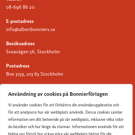
08-696 86 20
E-postadress
info@albertbonniers.se
Besöksadress
Sveavägen 56, Stockholm
Postadress
Box 3159, 103 63 Stockholm
Användning av cookies på Bonnierförlagen
Vi använder cookies för att förbättra din användarupplevelse och
Om Bonnierförlagen
för att analysera hur vår webbplats används. Dessa cookies samlar
Cookies
information om ditt beteende på vår webbplats, inklusive vilka sidor
du besöker och hur länge du stannar. Informationen används för att
Integritetspolicy
hjälpa oss förstå hur vi kan göra vår webbplats bättre för dig.