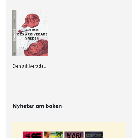
Den arkiverade vreden - en e-singel ur Granta #7
Nyheter om boken