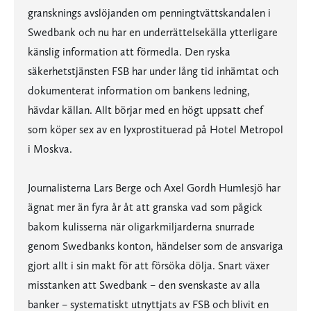
gransknings avslöjanden om penningtvättskandalen i
Swedbank och nu har en underrättelsekälla ytterligare
känslig information att förmedla. Den ryska
säkerhetstjänsten FSB har under lång tid inhämtat och
dokumenterat information om bankens ledning,
hävdar källan. Allt börjar med en högt uppsatt chef
som köper sex av en lyxprostituerad på Hotel Metropol
i Moskva.
Journalisterna Lars Berge och Axel Gordh Humlesjö har
ägnat mer än fyra år åt att granska vad som pågick
bakom kulisserna när oligarkmiljarderna snurrade
genom Swedbanks konton, händelser som de ansvariga
gjort allt i sin makt för att försöka dölja. Snart växer
misstanken att Swedbank – den svenskaste av alla
banker – systematiskt utnyttjats av FSB och blivit en