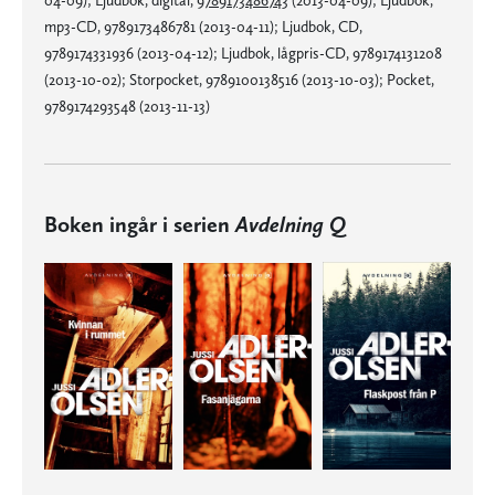
04-09); Ljudbok, digital,
9789173486743
(2013-04-09); Ljudbok,
mp3-CD, 9789173486781 (2013-04-11); Ljudbok, CD,
9789174331936 (2013-04-12); Ljudbok, lågpris-CD, 9789174131208
(2013-10-02); Storpocket, 9789100138516 (2013-10-03); Pocket,
9789174293548 (2013-11-13)
Boken ingår i serien
Avdelning Q