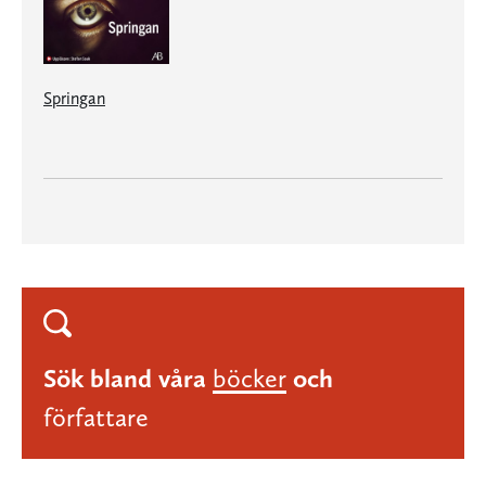
Springan
Sök bland våra
böcker
och
författare