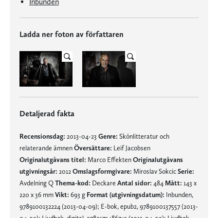
Inbunden
Ladda ner foton av författaren
Detaljerad fakta
Recensionsdag:
2013-04-23
Genre:
Skönlitteratur och
relaterande ämnen
Översättare:
Leif Jacobsen
Originalutgåvans titel:
Marco Effekten
Originalutgåvans
utgivningsår:
2012
Omslagsformgivare:
Miroslav Sokcic
Serie:
Avdelning Q
Thema-kod:
Deckare
Antal sidor:
484
Mått:
143 x
220 x 36 mm
Vikt:
693 g
Format (utgivningsdatum):
Inbunden,
9789100132224 (2013-04-09); E-bok, epub2, 9789100137557 (2013-