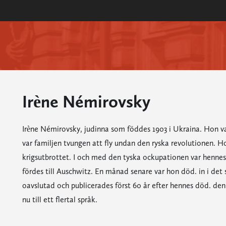
Irène Némirovsky
Irène Némirovsky, judinna som föddes 1903 i Ukraina. Hon va
var familjen tvungen att fly undan den ryska revolutionen. Hon
krigsutbrottet. I och med den tyska ockupationen var hennes k
fördes till Auschwitz. En månad senare var hon död. in i det
oavslutad och publicerades först 60 år efter hennes död. den 
nu till ett flertal språk.