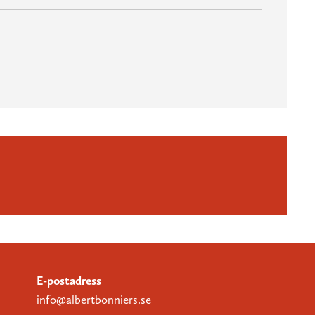
E-postadress
info@albertbonniers.se