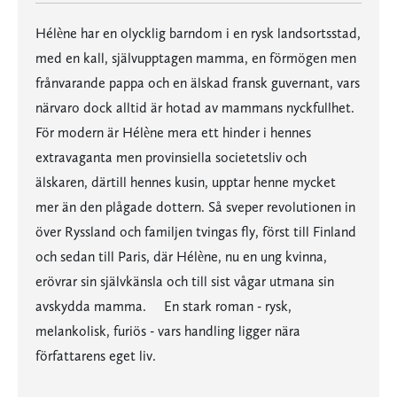
Hélène har en olycklig barndom i en rysk landsortsstad,
med en kall, självupptagen mamma, en förmögen men
frånvarande pappa och en älskad fransk guvernant, vars
närvaro dock alltid är hotad av mammans nyckfullhet.
För modern är Hélène mera ett hinder i hennes
extravaganta men provinsiella societetsliv och
älskaren, därtill hennes kusin, upptar henne mycket
mer än den plågade dottern. Så sveper revolutionen in
över Ryssland och familjen tvingas fly, först till Finland
och sedan till Paris, där Hélène, nu en ung kvinna,
erövrar sin självkänsla och till sist vågar utmana sin
avskydda mamma. En stark roman - rysk,
melankolisk, furiös - vars handling ligger nära
författarens eget liv.