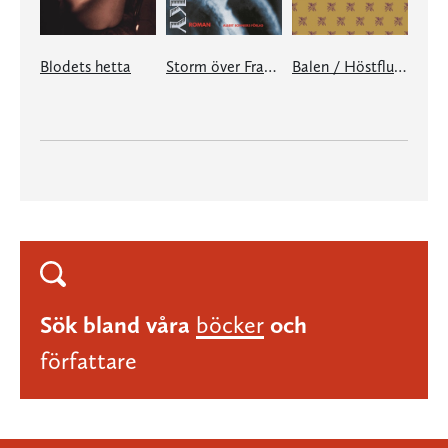
Blodets hetta
Storm över Frankrike
Balen / Höstflugorna
Sök bland våra
böcker
och
författare