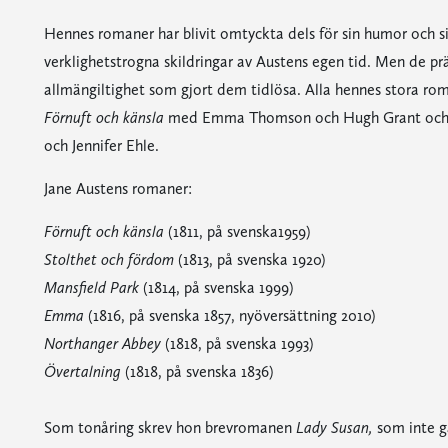
Hennes romaner har blivit omtyckta dels för sin humor och sin
verklighetstrogna skildringar av Austens egen tid. Men de pr
allmängiltighet som gjort dem tidlösa. Alla hennes stora rom
Förnuft och känsla
med Emma Thomson och Hugh Grant och 
och Jennifer Ehle.
Jane Austens romaner:
Förnuft och känsla
(1811, på svenska1959)
Stolthet och fördom
(1813, på svenska 1920)
Mansfield Park
(1814, på svenska 1999)
Emma
(1816, på svenska 1857, nyöversättning 2010)
Northanger Abbey
(1818, på svenska 1993)
Övertalning
(1818, på svenska 1836)
Som tonåring skrev hon brevromanen
Lady Susan,
som inte g