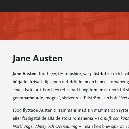
Jane Austen
Jane Austen
, född 1775 i Hampshire, var prästdotter och levd
började skriva tidigt men det dröjde innan hennes romaner gav
smala lycka att hon blev refuserad i ungdomen: när hon till s
genomarbetade, mogna”, skriver Vivi Edström i sin bok
Livet
1809 flyttade Austen tillsammans med sin mamma och syster 
eller färdigställde alla de stora romanerna –
Förnuft och käns
Northanger Abbey och Övertalning –
innan hon blev sjuk och a