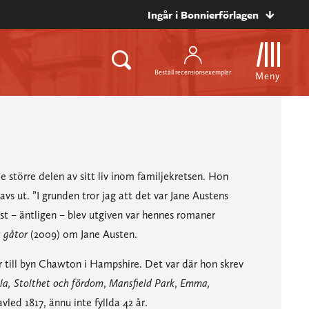
Ingår i Bonnierförlagen
Beställ recensionsexemplar
Meny
e större delen av sitt liv inom familjekretsen. Hon
s ut. ”I grunden tror jag att det var Jane Austens
ist – äntligen – blev utgiven var hennes romaner
s gåtor
(2009) om Jane Austen.
till byn Chawton i Hampshire. Det var där hon skrev
la, Stolthet och fördom
,
Mansfield Park
,
Emma,
vled 1817, ännu inte fyllda 42 år.