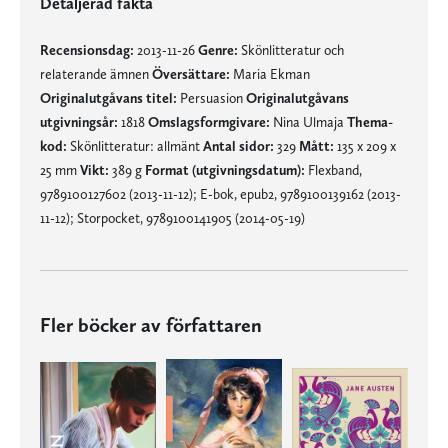
Detaljerad fakta
Recensionsdag:
2013-11-26
Genre:
Skönlitteratur och
relaterande ämnen
Översättare:
Maria Ekman
Originalutgåvans titel:
Persuasion
Originalutgåvans
utgivningsår:
1818
Omslagsformgivare:
Nina Ulmaja
Thema-
kod:
Skönlitteratur: allmänt
Antal sidor:
329
Mått:
135 x 209 x
25 mm
Vikt:
389 g
Format (utgivningsdatum):
Flexband,
9789100127602 (2013-11-12); E-bok, epub2, 9789100139162 (2013-
11-12); Storpocket, 9789100141905 (2014-05-19)
Fler böcker av författaren