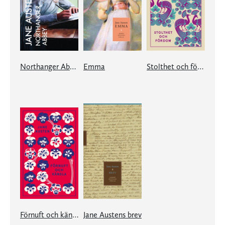
Northanger Abbey
Emma
Stolthet och fördom
Förnuft och känsla
Jane Austens brev