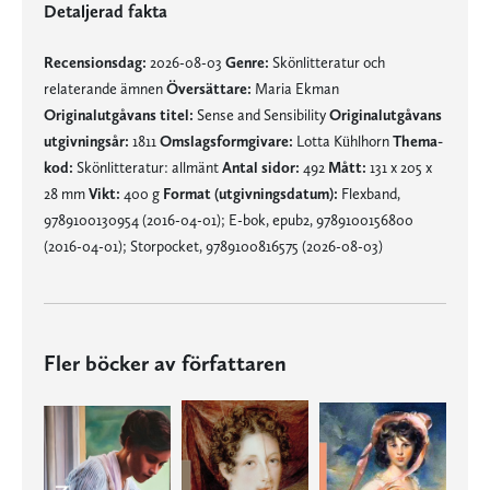
Detaljerad fakta
Recensionsdag:
2026-08-03
Genre:
Skönlitteratur och
relaterande ämnen
Översättare:
Maria Ekman
Originalutgåvans titel:
Sense and Sensibility
Originalutgåvans
utgivningsår:
1811
Omslagsformgivare:
Lotta Kühlhorn
Thema-
kod:
Skönlitteratur: allmänt
Antal sidor:
492
Mått:
131 x 205 x
28 mm
Vikt:
400 g
Format (utgivningsdatum):
Flexband,
9789100130954 (2016-04-01); E-bok, epub2, 9789100156800
(2016-04-01); Storpocket, 9789100816575 (2026-08-03)
Fler böcker av författaren