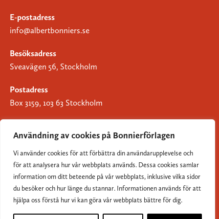
E-postadress
info@albertbonniers.se
Besöksadress
Sveavägen 56, Stockholm
Postadress
Box 3159, 103 63 Stockholm
Användning av cookies på Bonnierförlagen
Vi använder cookies för att förbättra din användarupplevelse och
Om Bonnierförlagen
för att analysera hur vår webbplats används. Dessa cookies samlar
Cookies
information om ditt beteende på vår webbplats, inklusive vilka sidor
du besöker och hur länge du stannar. Informationen används för att
Integritetspolicy
hjälpa oss förstå hur vi kan göra vår webbplats bättre för dig.