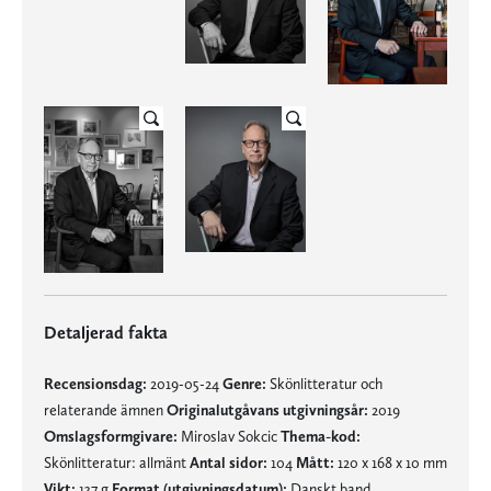
Detaljerad fakta
Recensionsdag:
2019-05-24
Genre:
Skönlitteratur och
relaterande ämnen
Originalutgåvans utgivningsår:
2019
Omslagsformgivare:
Miroslav Sokcic
Thema-kod:
Skönlitteratur: allmänt
Antal sidor:
104
Mått:
120 x 168 x 10 mm
Vikt:
137 g
Format (utgivningsdatum):
Danskt band,