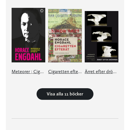
Meteorer ; Cigaretten efteråt
Cigaretten efteråt
Ärret efter drömmen
Visa alla 11 böcker