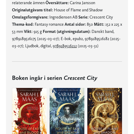
relaterande ämnen
Översättare:
Carina Jansson
Originalutgåvans titel:
House of Flame and Shadow
Omslagsformgivare:
Ingrediensen AB
Serie:
Crescent City
Thema-kod:
Fantasy romance
Antal sidor:
850
Mått:
152 x 225 x
53 mm
Vikt:
915 g
Format (utgivningsdatum):
Danskt band,
9789189516175 (2025-03-07); E-bok, epub2, 9789189516182 (2025-
03-07); Ljudbok, digital,
9789189516212
(2025-03-31)
Boken ingår i serien
Crescent City