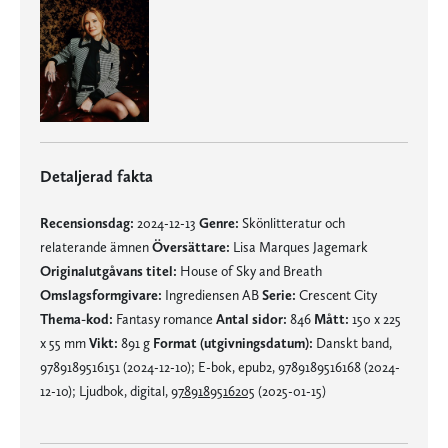
Detaljerad fakta
Recensionsdag:
2024-12-13
Genre:
Skönlitteratur och
relaterande ämnen
Översättare:
Lisa Marques Jagemark
Originalutgåvans titel:
House of Sky and Breath
Omslagsformgivare:
Ingrediensen AB
Serie:
Crescent City
Thema-kod:
Fantasy romance
Antal sidor:
846
Mått:
150 x 225
x 55 mm
Vikt:
891 g
Format (utgivningsdatum):
Danskt band,
9789189516151 (2024-12-10); E-bok, epub2, 9789189516168 (2024-
12-10); Ljudbok, digital,
9789189516205
(2025-01-15)