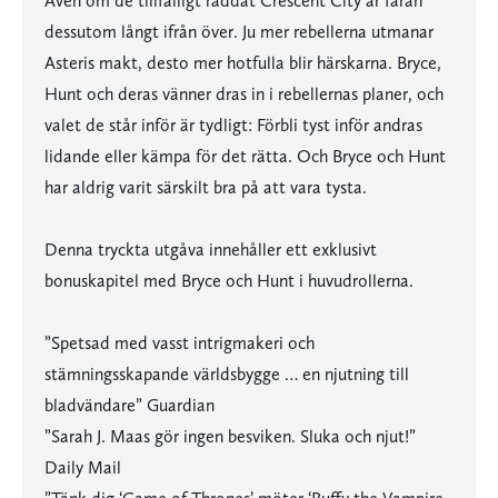
Även om de tillfälligt räddat Crescent City är faran
dessutom långt ifrån över. Ju mer rebellerna utmanar
Asteris makt, desto mer hotfulla blir härskarna. Bryce,
Hunt och deras vänner dras in i rebellernas planer, och
valet de står inför är tydligt: Förbli tyst inför andras
lidande eller kämpa för det rätta. Och Bryce och Hunt
har aldrig varit särskilt bra på att vara tysta.
Denna tryckta utgåva innehåller ett exklusivt
bonuskapitel med Bryce och Hunt i huvudrollerna.
”Spetsad med vasst intrigmakeri och
stämningsskapande världsbygge … en njutning till
bladvändare” Guardian
”Sarah J. Maas gör ingen besviken. Sluka och njut!”
Daily Mail