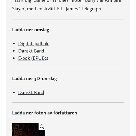
”Tänk dig ‘Game of Thrones’ möter ‘Buffy the Vampire
Slayer’, med en skvätt E.L. James.” Telegraph
Ladda ner omslag
Digital ljudbok
Danskt Band
E-bok (EPUB2)
Ladda ner 3D-omslag
Danskt Band
Ladda ner foton av författaren