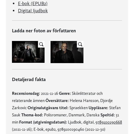
E-bok (EPUB2)
Digital ljudbok
Ladda ner foton av författaren
Detaljerad fakta
Recensionsdag:
2021-11-16
Genre:
Skönlitteratur och
relaterande ämnen
Översättare:
Helena Hansson, Djordje
Zarkovic
Originalutgåvans titel:
Spraekken
Uppläsare:
Stefan
Sauk
Thema-kod:
Polisromaner, Danmark, Danska
Speltid:
31
min
Format (utgivningsdatum):
Ljudbok, digital,
9789100190668
(2021-11-16); E-bok, epub2, 9789100190460 (2021-12-30)