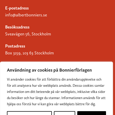
E-postadress
info@albertbonniers.se
Besöksadress
Sveavägen 56, Stockholm
Postadress
Box 3159, 103 63 Stockholm
Användning av cookies på Bonnierförlagen
Vi använder cookies för att förbättra din användarupplevelse och
Om Bonnierförlagen
för att analysera hur vår webbplats används. Dessa cookies samlar
Cookies
information om ditt beteende på vår webbplats, inklusive vilka sidor
du besöker och hur länge du stannar. Informationen används för att
Integritetspolicy
hjälpa oss förstå hur vi kan göra vår webbplats bättre för dig.