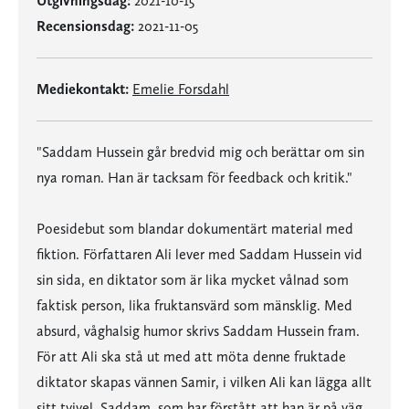
Utgivningsdag:
2021-10-15
Recensionsdag:
2021-11-05
Mediekontakt:
Emelie Forsdahl
"Saddam Hussein går bredvid mig och berättar om sin
nya roman. Han är tacksam för feedback och kritik."
Poesidebut som blandar dokumentärt material med
fiktion. Författaren Ali lever med Saddam Hussein vid
sin sida, en diktator som är lika mycket vålnad som
faktisk person, lika fruktansvärd som mänsklig. Med
absurd, våghalsig humor skrivs Saddam Hussein fram.
För att Ali ska stå ut med att möta denne fruktade
diktator skapas vännen Samir, i vilken Ali kan lägga allt
sitt tvivel. Saddam, som har förstått att han är på väg