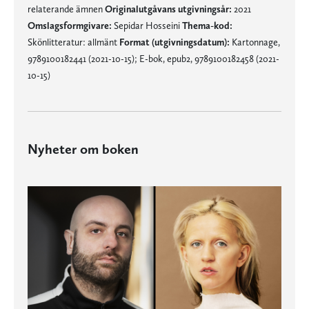
relaterande ämnen
Originalutgåvans utgivningsår:
2021
Omslagsformgivare:
Sepidar Hosseini
Thema-kod:
Skönlitteratur: allmänt
Format (utgivningsdatum):
Kartonnage,
9789100182441 (2021-10-15); E-bok, epub2, 9789100182458 (2021-
10-15)
Nyheter om boken