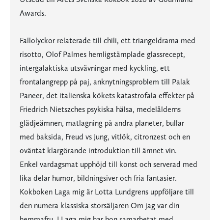
Awards.
Fallolyckor relaterade till chili, ett triangeldrama med
risotto, Olof Palmes hemligstämplade glassrecept,
intergalaktiska utsvävningar med kyckling, ett
frontalangrepp på paj, anknytningsproblem till Palak
Paneer, det italienska kökets katastrofala effekter på
Friedrich Nietszches psykiska hälsa, medelålderns
glädjeämnen, matlagning på andra planeter, bullar
med baksida, Freud vs Jung, vitlök, citronzest och en
oväntat klargörande introduktion till ämnet vin.
Enkel vardagsmat upphöjd till konst och serverad med
lika delar humor, bildningsiver och fria fantasier.
Kokboken Laga mig är Lotta Lundgrens uppföljare till
den numera klassiska storsäljaren Om jag var din
hemmafru. I Laga mig har hon samarbetat med