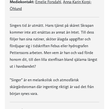
Mediekontakt:
Emelie Forsdahl
,
Anna-Karin Korpi-
Öhlund
Singers tid är utmätt. Hans tjänst på skäret Skrapan
kommer inte att ersättas av annat än Intet. Till dess
följer han sina rutiner, sköter ålagda uppgifter och
fördjupar sig i tidskriften Febus eller hydrografen
Petterssons arbeten. Men vem är han och vad förde
honom dit, till den lilla stenflisan bland själarna längst
ut i havsbandet?
”Singer” är en melankolisk och atmosfärisk
skärgårdsroman där ingenting riktigt är vad det från
början synes vara.