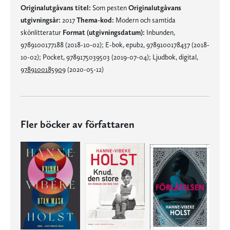
Originalutgåvans titel:
Som pesten
Originalutgåvans
utgivningsår:
2017
Thema-kod:
Modern och samtida
skönlitteratur
Format (utgivningsdatum):
Inbunden,
9789100177188 (2018-10-02); E-bok, epub2, 9789100178437 (2018-
10-02); Pocket, 9789175039503 (2019-07-04); Ljudbok, digital,
9789100185909
(2020-05-12)
Fler böcker av författaren