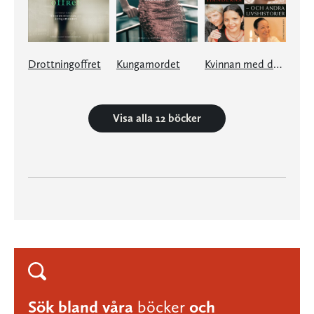
Drottningoffret
Kungamordet
Kvinnan med de vackra händerna
Visa alla 12 böcker
Sök bland våra
böcker
och