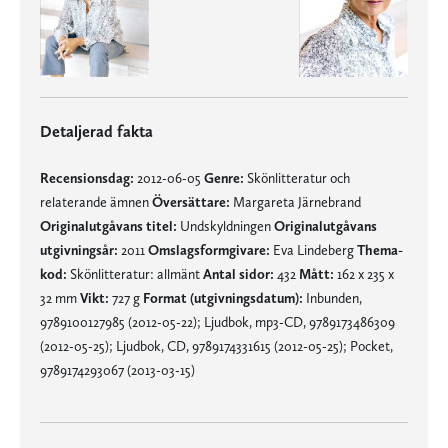
Detaljerad fakta
Recensionsdag:
2012-06-05
Genre:
Skönlitteratur och
relaterande ämnen
Översättare:
Margareta Järnebrand
Originalutgåvans titel:
Undskyldningen
Originalutgåvans
utgivningsår:
2011
Omslagsformgivare:
Eva Lindeberg
Thema-
kod:
Skönlitteratur: allmänt
Antal sidor:
432
Mått:
162 x 235 x
32 mm
Vikt:
727 g
Format (utgivningsdatum):
Inbunden,
9789100127985 (2012-05-22); Ljudbok, mp3-CD, 9789173486309
(2012-05-25); Ljudbok, CD, 9789174331615 (2012-05-25); Pocket,
9789174293067 (2013-03-15)