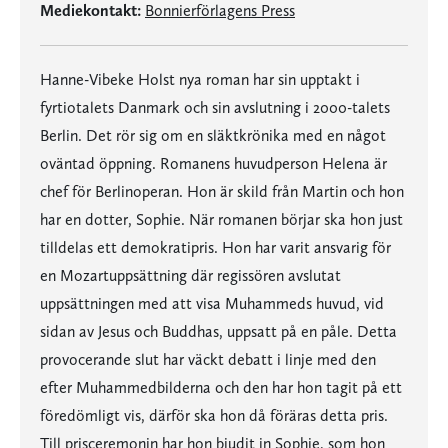
Mediekontakt:
Bonnierförlagens Press
Hanne-Vibeke Holst nya roman har sin upptakt i
fyrtiotalets Danmark och sin avslutning i 2000-talets
Berlin. Det rör sig om en släktkrönika med en något
oväntad öppning. Romanens huvudperson Helena är
chef för Berlinoperan. Hon är skild från Martin och hon
har en dotter, Sophie. När romanen börjar ska hon just
tilldelas ett demokratipris. Hon har varit ansvarig för
en Mozartuppsättning där regissören avslutat
uppsättningen med att visa Muhammeds huvud, vid
sidan av Jesus och Buddhas, uppsatt på en påle. Detta
provocerande slut har väckt debatt i linje med den
efter Muhammedbilderna och den har hon tagit på ett
föredömligt vis, därför ska hon då föräras detta pris.
Till prisceremonin har hon bjudit in Sophie, som hon