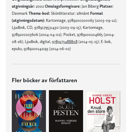
utgivningsår:
2002
Omslagsformgivare:
Jan Biberg
Platser:
Danmark
Thema-kod:
Skönlitteratur: allmänt
Format
(utgivningsdatum):
Kartonnage, 9789100100063 (2003-09-12);
Ljudbok, CD, 9789179531430 (2003-09-15); Kartonnage,
9789100103606 (2004-04-02); Pocket, 9789100104665 (2004-
08-26); Ljudbok, digital,
9789173488808
(2014-05-15); E-bok,
epub2, 9789100142193 (2014-06-02)
Fler böcker av författaren