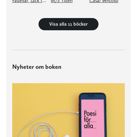
Fadevår, tack för ljuset!
M/S Tiden
Casal Ventoso
Visa alla 11 böcker
Nyheter om boken