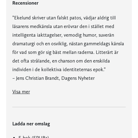
Recensioner
”Ekelund skriver utan falskt patos, vädjar aldrig till
läsarens medkänsla utan erövrar den i stället med
intelligenta iakttagelser, vemodig humor, suverän
dramaturgi och en osviklig, nästan gammeldags känsla
för vad som gör sig bäst mellan raderna. Litterärt är
det ofta strålande, en chanson om den enskilda
individen i de kollektiva identiteternas epok.”
– Jens Christian Brandt, Dagens Nyheter
”’Q’ som i quinna och queer är en komma ut-bok värd namnet. Det är en fröjd att läsa en professionell författare kämpa med behå-knäppningen. Fredrik Ekelund fegar inte, väjer inte heller för att framställa sig själv i pinsam dager. Han skriver svettigt levande och gripande, och bjuder handfast upplysning, både för den okunniga allmänheten och för transor i garderoben.”
”’Q’ kan läsas som litterär upplevelse, eller följas som en vindlande stig, upptrampad för dig som ska komma ut eller har någon som ska till med det.”
Visa mer
Ladda ner omslag
E-bok (EPUB2)