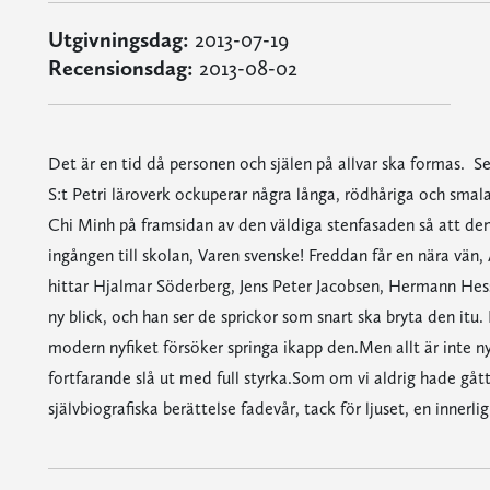
Utgivningsdag:
2013-07-19
Recensionsdag:
2013-08-02
Det är en tid då personen och själen på allvar ska formas. Sext
S:t Petri läroverk ockuperar några långa, rödhåriga och smala
Chi Minh på framsidan av den väldiga stenfasaden så att de
ingången till skolan, Varen svenske! Freddan får en nära vän, A
hittar Hjalmar Söderberg, Jens Peter Jacobsen, Hermann Hess
ny blick, och han ser de sprickor som snart ska bryta den itu
modern nyfiket försöker springa ikapp den.Men allt är inte 
fortfarande slå ut med full styrka.Som om vi aldrig hade gått
självbiografiska berättelse fadevår, tack för ljuset, en innerl