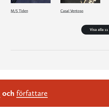
M/S Tiden
Casal Ventoso
Visa alla 1
och
r
författare