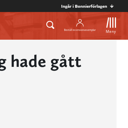
Ingår i Bonnierförlagen
Beställ recensionsexemplar
Meny
g hade gått