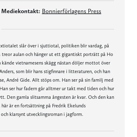
Mediekontakt:
Bonnierförlagens Press
iotalet slår över i sjuttiotal, politiken blir vardag, på
 treor aulan och hänger ut ett gigantiskt porträtt på Ho
n kände vietnamesens skägg nästan döljer mottot över
nders, som blir hans stigfinnare i litteraturen, och han
e, André Gide. Allt stöps om. Han ser på sin familj med
. Han ser hur fadern går alltmer ur takt med tiden och hur
nytt. Den gamla slitsamma ångesten är kvar. Och den kan
 här är en fortsättning på Fredrik Ekelunds
ig och klarsynt utvecklingsroman i jagform.