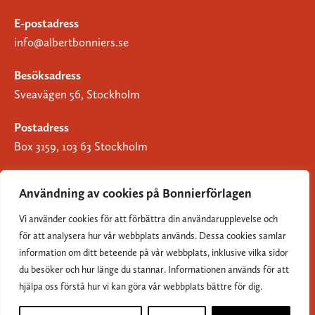
E-postadress
info@albertbonniers.se
Besöksadress
Sveavägen 56, Stockholm
Postadress
Box 3159, 103 63 Stockholm
Användning av cookies på Bonnierförlagen
Vi använder cookies för att förbättra din användarupplevelse och
Om Bonnierförlagen
för att analysera hur vår webbplats används. Dessa cookies samlar
Cookies
information om ditt beteende på vår webbplats, inklusive vilka sidor
du besöker och hur länge du stannar. Informationen används för att
Integritetspolicy
hjälpa oss förstå hur vi kan göra vår webbplats bättre för dig.