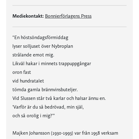
Mediekontakt:
Bonnierförlagens Press
"En höstsöndagsförmiddag
lyser solljuset över Nybroplan
strålande emot mig.
Likväl hakar i minnets trappuppgångar
oron fast
vid hundratalet
tömda gamla brännvinsbuteljer.
Vid Slussen står två karlar och halsar ännu en.
'Varför är du så bedrövad, min själ,
och så orolig i mig?'"
Majken Johansson (1930-1993) var från 1958 verksam