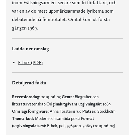
inom Frälsningsarmén, senare som fri författare, och
var en av de mest uppmärksammade lyrikerna som
debuterade på femtiotalet. Omtal kom ut första
gången 1969.
Ladda ner omslag
E-bok (PDF)
Detaljerad fakta
Recensionsdag:
2019-06-03
Genre:
Biografier och
litteraturvetenskap
Originalutgåvans utgivningsår:
1969
Omslagsformgivare:
Anna Torsteinsrud
Platser:
Stockholm,
Thema-kod:
Modern och samtida poesi
Format
(utgivningsdatum):
E-bok, pdf, 9789100170615 (2019-06-03)