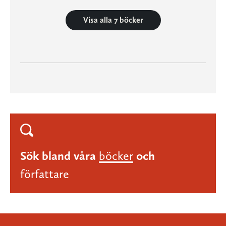
Visa alla 7 böcker
Sök bland våra
böcker
och
författare