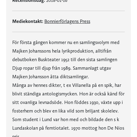
Recensionsdag:
2018-01-16
Mediekontakt:
Bonnierförlagens Press
För första gången kommer nu en samlingsvolym med
Majken Johanssons hela lyrikproduktion, alltifrån
debutboken Buskteater 1952 till den sista samlingen
Djup ropar till djup från 1989. Sammanlagt utgav
Majken Johansson åtta diktsamlingar.
Många av hennes dikter, t ex Villanella på en spik, har
blivit ständiga antologismycken. Hon är också känd för
sitt ovanliga levnadsöde. Hon föddes 1930, växte upp i
fosterhem och blev en lika vild som briljant skolelev.
Som student i Lund var hon med och bildade den s k
Lundaskolan på femtiotalet. 1970 mottog hon De Nios
pris.