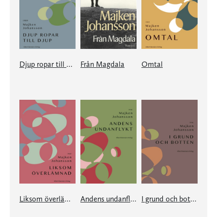
Djup ropar till djup
Från Magdala
Omtal
Liksom överlämnad
Andens undanflykt
I grund och botten