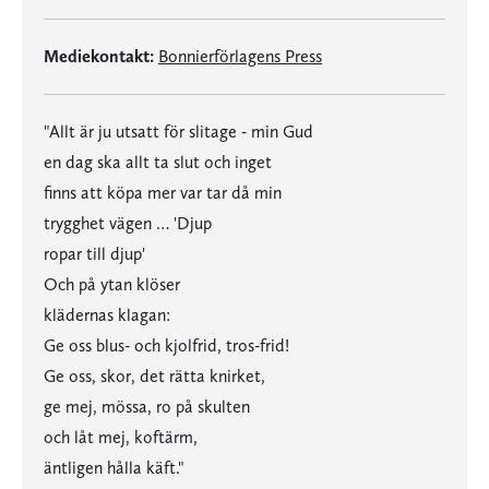
Mediekontakt:
Bonnierförlagens Press
"Allt är ju utsatt för slitage - min Gud
en dag ska allt ta slut och inget
finns att köpa mer var tar då min
trygghet vägen … 'Djup
ropar till djup'
Och på ytan klöser
klädernas klagan:
Ge oss blus- och kjolfrid, tros-frid!
Ge oss, skor, det rätta knirket,
ge mej, mössa, ro på skulten
och låt mej, koftärm,
äntligen hålla käft."