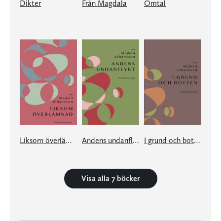
Dikter
Från Magdala
Omtal
Liksom överlämnad
Andens undanflykt
I grund och botten
Visa alla 7 böcker