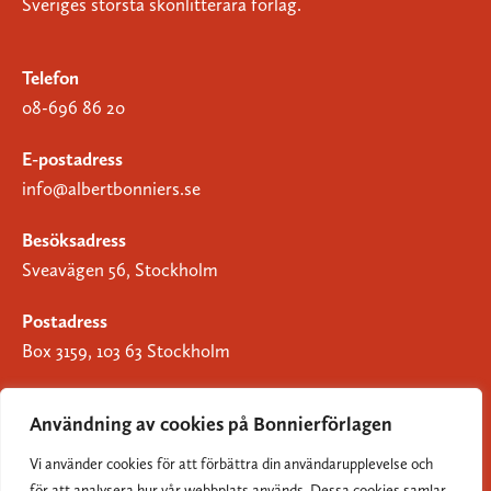
Sveriges största skönlitterära förlag.
Telefon
08-696 86 20
E-postadress
info@albertbonniers.se
Besöksadress
Sveavägen 56, Stockholm
Postadress
Box 3159, 103 63 Stockholm
Användning av cookies på Bonnierförlagen
Vi använder cookies för att förbättra din användarupplevelse och
Om Bonnierförlagen
för att analysera hur vår webbplats används. Dessa cookies samlar