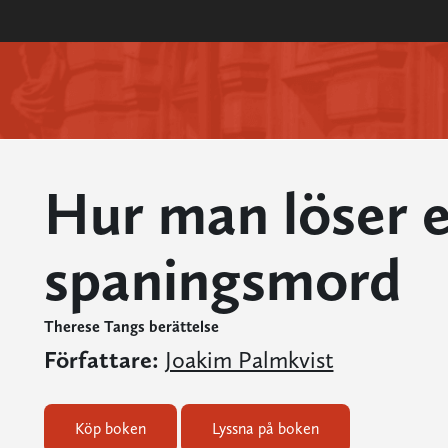
Hur man löser e
spaningsmord
Therese Tangs berättelse
Författare:
Joakim Palmkvist
Köp boken
Lyssna på boken