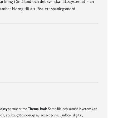
rankring i Småland och det svenska rättssystemet – en
samhet bidrog till att lösa ett spaningsmord.
oktyp:
true crime
Thema-kod:
Samhälle och samhällsvetenskap
k, epub2, 9789100169374 (2017-05-19); Ljudbok, digital,