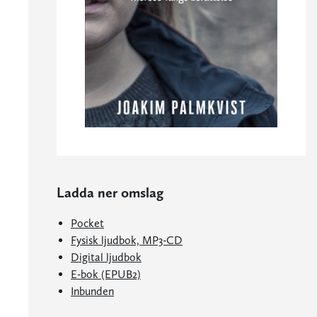
Ladda ner omslag
Pocket
Fysisk ljudbok, MP3-CD
Digital ljudbok
E-bok (EPUB2)
Inbunden