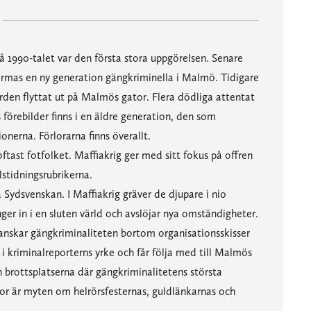
 1990-talet var den första stora uppgörelsen. Senare
ormas en ny generation gängkriminella i Malmö. Tidigare
n flyttat ut på Malmös gator. Flera dödliga attentat
förebilder finns i en äldre generation, den som
nerna. Förlorarna finns överallt.
ftast fotfolket. Maffiakrig ger med sitt fokus på offren
stidningsrubrikerna.
Sydsvenskan. I Maffiakrig gräver de djupare i nio
r in i en sluten värld och avslöjar nya omständigheter.
nskar gängkriminaliteten bortom organisationsskisser
 i kriminalreporterns yrke och får följa med till Malmös
h brottsplatserna där gängkriminalitetens största
tor är myten om helrörsfesternas, guldlänkarnas och