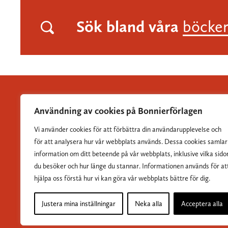
Sök bland våra
böcke
Användning av cookies på Bonnierförlagen
Vi använder cookies för att förbättra din användarupplevelse och
Albert Bonniers Förlag grundades 1837 och är Sveriges
för att analysera hur vår webbplats används. Dessa cookies samlar
största skönlitterära förlag.
information om ditt beteende på vår webbplats, inklusive vilka sido
du besöker och hur länge du stannar. Informationen används för at
hjälpa oss förstå hur vi kan göra vår webbplats bättre för dig.
Justera mina inställningar
Neka alla
Acceptera alla