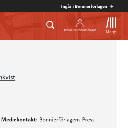
Ingår i Bonnierförlagen
Beställ recensionsexemplar
Meny
mkvist
Mediekontakt:
Bonnierförlagens Press