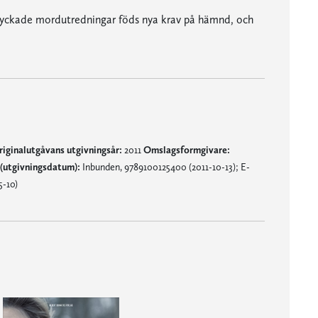
sslyckade mordutredningar föds nya krav på hämnd, och
iginalutgåvans utgivningsår:
2011
Omslagsformgivare:
(utgivningsdatum):
Inbunden, 9789100125400 (2011-10-13); E-
5-10)