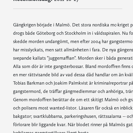
Gängkrigen började i Malmö. Det stora nordiska mc-kriget på
drogs både Göteborg och Stockholm in i våldsspiralen. Nu f
skedde morden undangömt, men efter 2004 har gangstermorde
har misslyckats, men satt allmänheten i fara. De nya gängens 
svepande kallats ”juggemaffian”. Morden sker i båda generatio
Alla som dör är inte gangsterbossar. Bland mordoffren finns o
en mer rättvisande bild av vad dessa dåd handlar om än kväll
Tobias Barkman och Joakim Palmkvist är kriminalreportrar på 
gangstermord, de träffar gängmedlemmar och anhöriga, tränge
Genom mordoffren berättar de om ett skitigt Malmö och gra
och polisens most wanted-listor. Läsaren får också en inblick
bakgator; svartklubbarna, parkeringshusen, rättssalarna -- oc
förlorare blir liggande kvar. När blodet rinner på Malmös ga
lyxbilarnas gangstertillvaro långt borta.