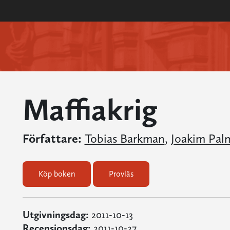
Maffiakrig
Författare:
Tobias Barkman
,
Joakim Pal
Köp boken
Provläs
Utgivningsdag:
2011-10-13
Recensionsdag:
2011-10-27