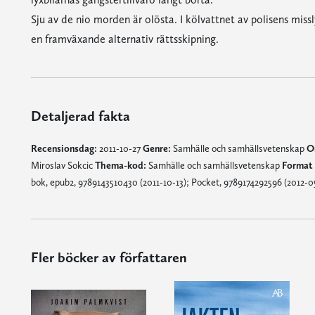
Sju av de nio morden är olösta. I kölvattnet av polisens mi
en framväxande alternativ rättsskipning.
Detaljerad fakta
Recensionsdag:
2011-10-27
Genre:
Samhälle och samhällsvetenskap
Or
Miroslav Sokcic
Thema-kod:
Samhälle och samhällsvetenskap
Format 
bok, epub2, 9789143510430 (2011-10-13); Pocket, 9789174292596 (2012-0
Fler böcker av författaren