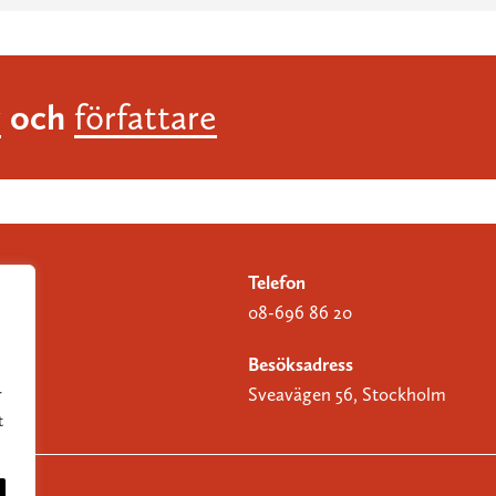
och
r
författare
Telefon
08-696 86 20
Besöksadress
Sveavägen 56, Stockholm
r
t