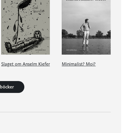
Slaget om Anselm Kiefer
Minimalist? Moi?
5 böcker