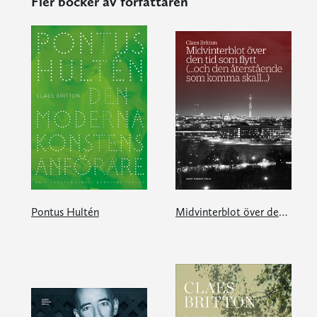
Fler böcker av författaren
Pontus Hultén
Midvinterblot över den tid som flytt