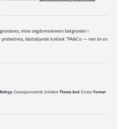
grundares, mina ungdomsvänners bakgrunder i
vår prisbelönta, bästsäljande kokbok ”PA&Co — mer än en
Boktyp:
Gonzojournalistik, krönikor
Thema-kod:
Essäer
Format