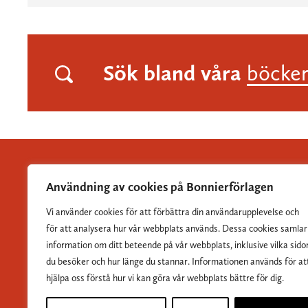
Sök bland våra
böcke
Användning av cookies på Bonnierförlagen
Vi använder cookies för att förbättra din användarupplevelse och
Albert Bonniers Förlag grundades 1837 och är Sveriges
för att analysera hur vår webbplats används. Dessa cookies samlar
största skönlitterära förlag.
information om ditt beteende på vår webbplats, inklusive vilka sido
du besöker och hur länge du stannar. Informationen används för at
hjälpa oss förstå hur vi kan göra vår webbplats bättre för dig.