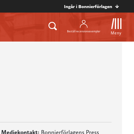
Ingår i Bonnierförlagen
Beställ recensionsexemplar
Meny
Mediekontakt:
Bonnierförlagens Press