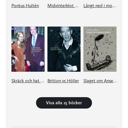
Pontus Hultén
Midvinterblot över den tid som flytt
Långt ned i modeveckan
Skräck och hat på Elle-galan
Britton vs Höller
Slaget om Anselm Kiefer
Visa alla 25 böcker