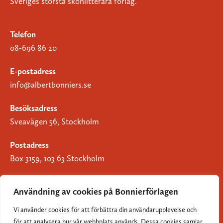
Sveriges största skönlitterära förlag.
Telefon
08-696 86 20
E-postadress
info@albertbonniers.se
Besöksadress
Sveavägen 56, Stockholm
Postadress
Box 3159, 103 63 Stockholm
Användning av cookies på Bonnierförlagen
Vi använder cookies för att förbättra din användarupplevelse och
Om Bonnierförlagen
för att analysera hur vår webbplats används. Dessa cookies samlar