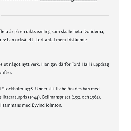
lera år på en diktsasmling som skulle heta Doriderna,
krev han också ett stort antal mera fristående
ge ut något nytt verk. Han gav därför Tord Hall i uppdrag
rifter.
i Stockholm 1978. Under sitt liv belönades han med
litteraturpris (1944), Bellmanspriset (1951 och 1962),
 tillsammans med Eyvind Johnson.