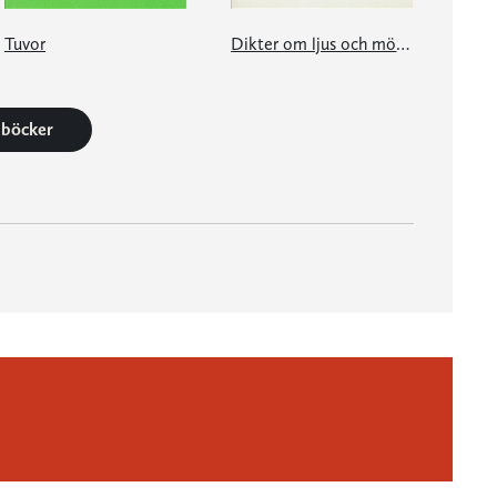
Tuvor
Dikter om ljus och mörker
4 böcker