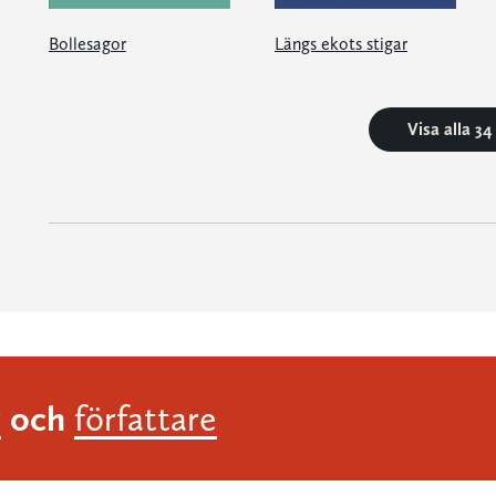
Bollesagor
Längs ekots stigar
Visa alla 3
och
r
författare