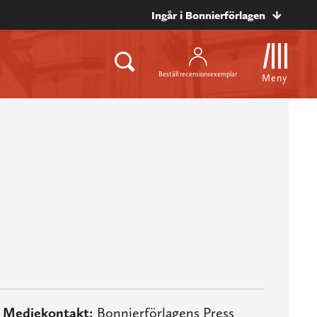
Ingår i Bonnierförlagen
Beställ recensionsexemplar
Meny
Mediekontakt:
Bonnierförlagens Press