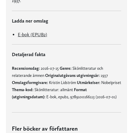
1937.
Ladda ner omslag
E-bok (EPUB2)
Detaljerad fakta
Recensionsdag:
2016-07-15
Genre:
Skönlitteratur och
relaterande ämnen
Originalutgåvans utgivningsår:
1937
Omslagsformgivare:
Kristin Lidström
Utmärkelser:
Nobelpriset
Thema-kod:
Skönlitteratur: allmänt
Format
(utgivningsdatum):
E-bok, epub2, 9789100166113 (2016-07-01)
Fler böcker av författaren