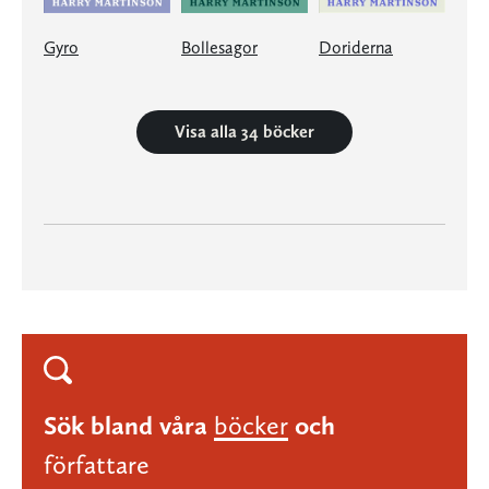
Gyro
Bollesagor
Doriderna
Visa alla 34 böcker
Sök bland våra
böcker
och
författare