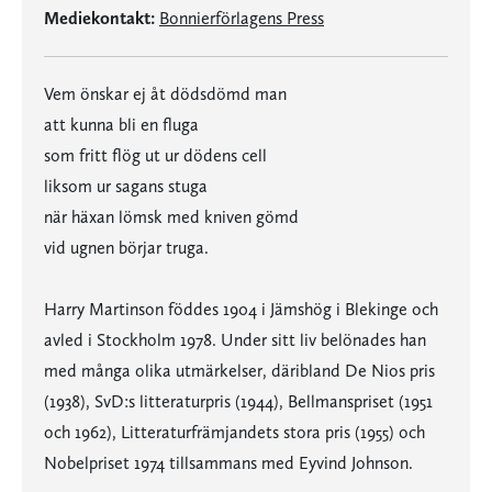
Mediekontakt:
Bonnierförlagens Press
Vem önskar ej åt dödsdömd man
att kunna bli en fluga
som fritt flög ut ur dödens cell
liksom ur sagans stuga
när häxan lömsk med kniven gömd
vid ugnen börjar truga.
Harry Martinson föddes 1904 i Jämshög i Blekinge och
avled i Stockholm 1978. Under sitt liv belönades han
med många olika utmärkelser, däribland De Nios pris
(1938), SvD:s litteraturpris (1944), Bellmanspriset (1951
och 1962), Litteraturfrämjandets stora pris (1955) och
Nobelpriset 1974 tillsammans med Eyvind Johnson.