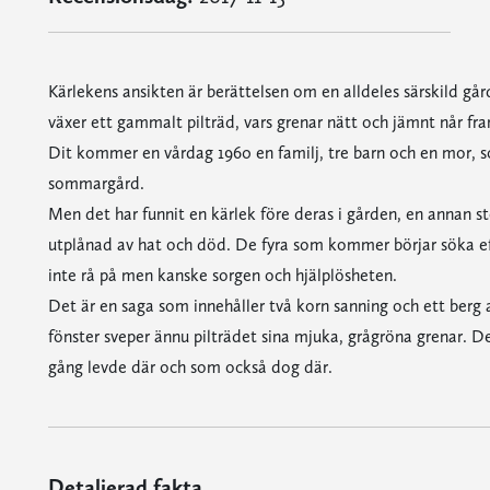
Kärlekens ansikten är berättelsen om en alldeles särskild gå
växer ett gammalt pilträd, vars grenar nätt och jämnt når fra
Dit kommer en vårdag 1960 en familj, tre barn och en mor, so
sommargård.
Men det har funnit en kärlek före deras i gården, en annan sto
utplånad av hat och död. De fyra som kommer börjar söka 
inte rå på men kanske sorgen och hjälplösheten.
Det är en saga som innehåller två korn sanning och ett berg 
fönster sveper ännu pilträdet sina mjuka, grågröna grenar. D
gång levde där och som också dog där.
Detaljerad fakta