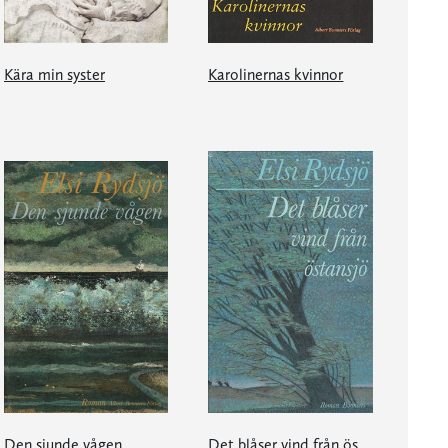
Kära min syster
Karolinernas kvinnor
Den sjunde vågen
Det blåser vind från östansjö