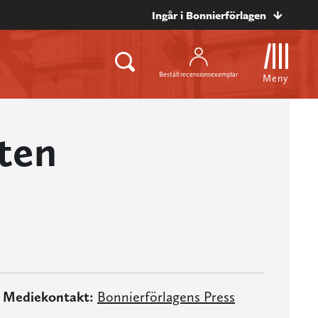
Ingår i Bonnierförlagen
Beställ recensionsexemplar
Meny
ten
Mediekontakt:
Bonnierförlagens Press