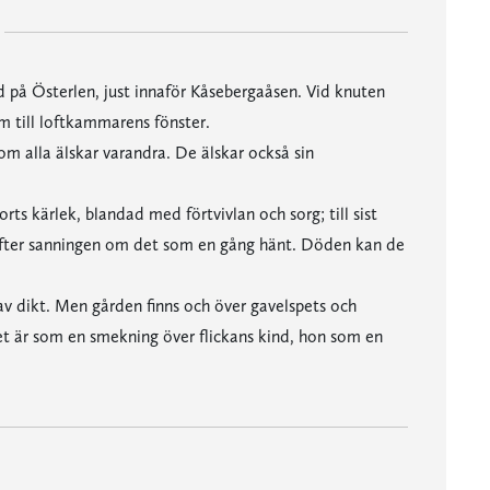
rd på Österlen, just innaför Kåsebergaåsen. Vid knuten
m till loftkammarens fönster.
m alla älskar varandra. De älskar också sin
rts kärlek, blandad med förtvivlan och sorg; till sist
efter sanningen om det som en gång hänt. Döden kan de
av dikt. Men gården finns och över gavelspets och
et är som en smekning över flickans kind, hon som en