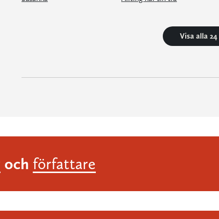
Visa alla 2
och
r
författare