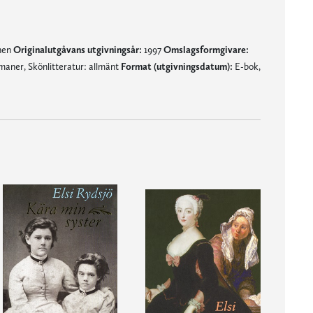
mnen
Originalutgåvans utgivningsår:
1997
Omslagsformgivare:
maner, Skönlitteratur: allmänt
Format (utgivningsdatum):
E-bok,