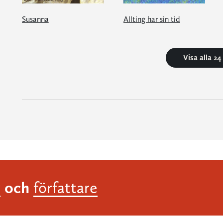
Susanna
Allting har sin tid
Visa alla 2
och
r
författare