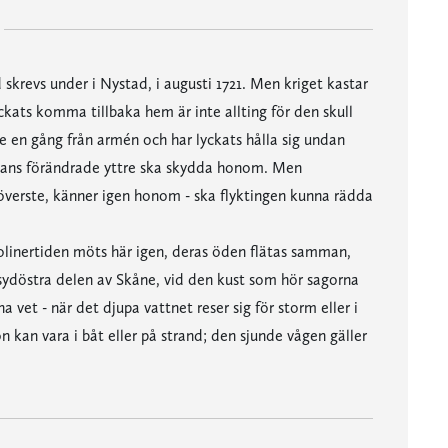
skrevs under i Nystad, i augusti 1721. Men kriget kastar
kats komma tillbaka hem är inte allting för den skull
 en gång från armén och har lyckats hålla sig undan
 hans förändrade yttre ska skydda honom. Men
överste, känner igen honom - ska flyktingen kunna rädda
rolinertiden möts här igen, deras öden flätas samman,
i sydöstra delen av Skåne, vid den kust som hör sagorna
a vet - när det djupa vattnet reser sig för storm eller i
kan vara i båt eller på strand; den sjunde vågen gäller