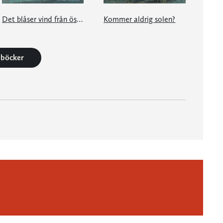
Det blåser vind från östansjö
Kommer aldrig solen?
4 böcker