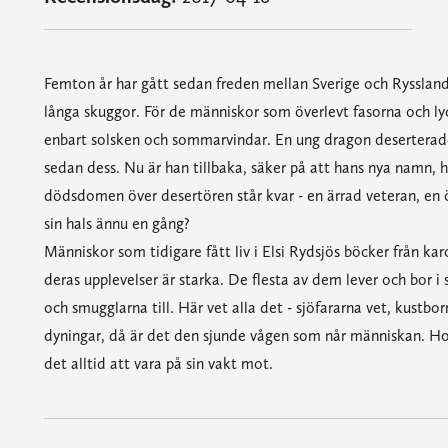
Femton år har gått sedan freden mellan Sverige och Ryssland 
långa skuggor. För de människor som överlevt fasorna och lyc
enbart solsken och sommarvindar. En ung dragon deserterade
sedan dess. Nu är han tillbaka, säker på att hans nya namn,
dödsdomen över desertören står kvar - en ärrad veteran, en 
sin hals ännu en gång?
Människor som tidigare fått liv i Elsi Rydsjös böcker från ka
deras upplevelser är starka. De flesta av dem lever och bor 
och smugglarna till. Här vet alla det - sjöfararna vet, kustborn
dyningar, då är det den sjunde vågen som når människan. Hon 
det alltid att vara på sin vakt mot.