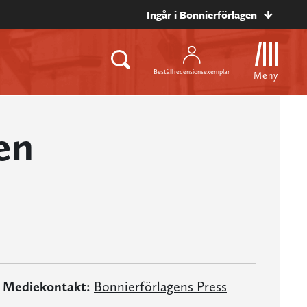
Ingår i Bonnierförlagen
Beställ recensionsexemplar
Meny
en
Mediekontakt:
Bonnierförlagens Press