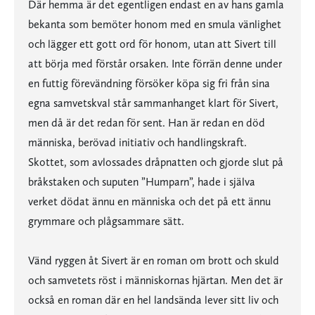
Där hemma är det egentligen endast en av hans gamla
bekanta som bemöter honom med en smula vänlighet
och lägger ett gott ord för honom, utan att Sivert till
att börja med förstår orsaken. Inte förrän denne under
en futtig förevändning försöker köpa sig fri från sina
egna samvetskval står sammanhanget klart för Sivert,
men då är det redan för sent. Han är redan en död
människa, berövad initiativ och handlingskraft.
Skottet, som avlossades dråpnatten och gjorde slut på
bråkstaken och suputen ”Humparn”, hade i själva
verket dödat ännu en människa och det på ett ännu
grymmare och plågsammare sätt.
Vänd ryggen åt Sivert är en roman om brott och skuld
och samvetets röst i människornas hjärtan. Men det är
också en roman där en hel landsända lever sitt liv och