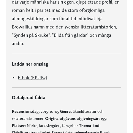
där varje människa har sin egen, djupt etsade profil, en
roman helt i paritet med de stora oförglömliga
allmogeskildringar som för alltid införlivat Irja
Browallius namn med den svenska litteraturhistorien,
”Synden på Skruke”, ”Elida från gårdar” och många
andra.
Ladda ner omslag
E-bok (EPUB2)
Detaljerad fakta
Recensionsdag:
2015-10-05
Genre:
Skönlitteratur och
relaterande ämnen
Originalutgåvans utgivningsår:
1951
Platser:
Närke, landsbygden, fängelser
Thema-kod:
Skönlitteratur: allmänt
Format (utgivningsdatum):
E-bok,