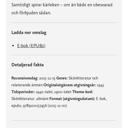
Samtidigt spirar kärleken – om än både en obesvarad
och förbjuden sådan.
Ladda ner omslag
E-bok (EPUB2)
Detaljerad fakta
Recensionsdag:
2015-12-15
Genre:
Skönlitteratur och
relaterande ämnen
Originalutgåvans utgivningsår:
1943
Tidsperioder:
1940-talet, 1900-talet
Thema-kod:
Skönlitteratur: allmänt
Format (utgivningsdatum):
E-bok,
epub2, 9789100157456 (2015-12-01)