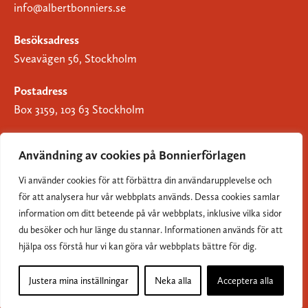
info@albertbonniers.se
Besöksadress
Sveavägen 56, Stockholm
Postadress
Box 3159, 103 63 Stockholm
Användning av cookies på Bonnierförlagen
Vi använder cookies för att förbättra din användarupplevelse och
Om Bonnierförlagen
för att analysera hur vår webbplats används. Dessa cookies samlar
Cookies
information om ditt beteende på vår webbplats, inklusive vilka sidor
du besöker och hur länge du stannar. Informationen används för att
Integritetspolicy
hjälpa oss förstå hur vi kan göra vår webbplats bättre för dig.
Justera mina inställningar
Neka alla
Acceptera alla