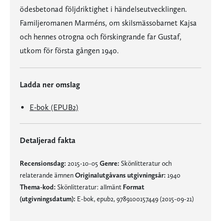
ödesbetonad följdriktighet i händelseutvecklingen.
Familjeromanen Marméns, om skilsmässobarnet Kajsa
och hennes otrogna och förskingrande far Gustaf,
utkom för första gången 1940.
Ladda ner omslag
E-bok (EPUB2)
Detaljerad fakta
Recensionsdag:
2015-10-05
Genre:
Skönlitteratur och
relaterande ämnen
Originalutgåvans utgivningsår:
1940
Thema-kod:
Skönlitteratur: allmänt
Format
(utgivningsdatum):
E-bok, epub2, 9789100157449 (2015-09-21)