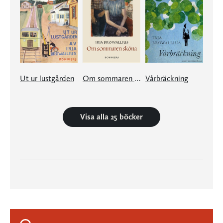
Ut ur lustgården
Om sommaren sköna
Vårbräckning
Visa alla 25 böcker