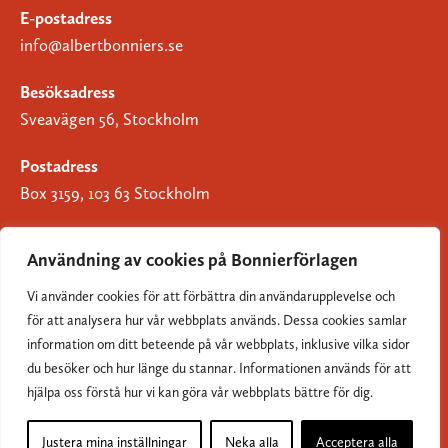
E-postadress
info@albertbonniers.se
Besöksadress
Sveavägen 56, Stockholm
Postadress
Box 3159, 103 63 Stockholm
Användning av cookies på Bonnierförlagen
Vi använder cookies för att förbättra din användarupplevelse och
Om Bonnierförlagen
för att analysera hur vår webbplats används. Dessa cookies samlar
Cookies
information om ditt beteende på vår webbplats, inklusive vilka sidor
du besöker och hur länge du stannar. Informationen används för att
Integritetspolicy
hjälpa oss förstå hur vi kan göra vår webbplats bättre för dig.
Justera mina inställningar
Neka alla
Acceptera alla