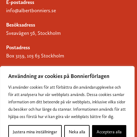
E-postadress
info@albertbonniers.se
Besöksadress
Sveavägen 56, Stockholm
Postadress
Box 3159, 103 63 Stockholm
Användning av cookies på Bonnierförlagen
Vi använder cookies för att förbättra din användarupplevelse och
Om Bonnierförlagen
för att analysera hur vår webbplats används. Dessa cookies samlar
Cookies
information om ditt beteende på vår webbplats, inklusive vilka sidor
du besöker och hur länge du stannar. Informationen används för att
Integritetspolicy
hjälpa oss förstå hur vi kan göra vår webbplats bättre för dig.
Justera mina inställningar
Neka alla
Acceptera alla