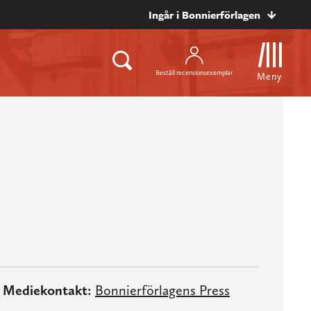
Ingår i Bonnierförlagen
Beställ recensionsexemplar
Meny
Mediekontakt:
Bonnierförlagens Press