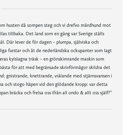
 om husten då sompen steg och vi drefvo mårdhund mot
las tillbaka. Det land som en gång var Sverige ställs
ål. Där lever de för dagen – plumpa, själviska och
liga furstar och åt de nederländska ockupanter som lagt
 deras kylslagna träsk – en grönskimrande maskin som
 bästa för att med begränsade skrivförmågor skildra det
nd: gnistrande, knettrande, vrålande med stjärnsvansen i
arna och stogo häpen vid den glödande kropp: var detta
pan bräcka och frelsa oss ifrån all ondo & allt oss själf?”