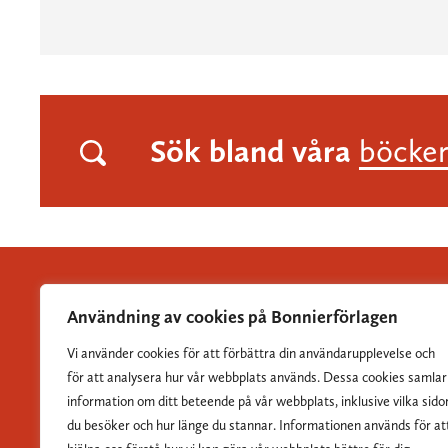
Sök bland våra
böcke
Användning av cookies på Bonnierförlagen
Vi använder cookies för att förbättra din användarupplevelse och
Albert Bonniers Förlag grundades 1837 och är Sveriges
för att analysera hur vår webbplats används. Dessa cookies samlar
största skönlitterära förlag.
information om ditt beteende på vår webbplats, inklusive vilka sido
du besöker och hur länge du stannar. Informationen används för at