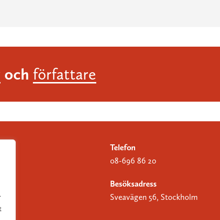
och
r
författare
Telefon
08-696 86 20
Besöksadress
Sveavägen 56, Stockholm
r
t