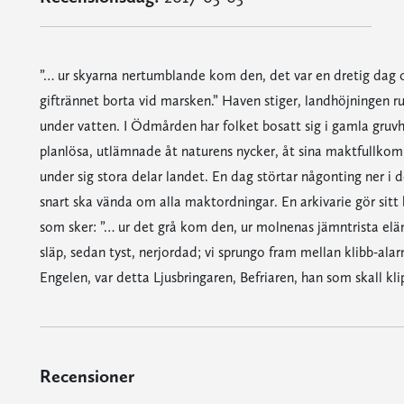
”… ur skyarna nertumblande kom den, det var en dretig dag
giftrännet borta vid marsken.” Haven stiger, landhöjningen rul
under vatten. I Ödmården har folket bosatt sig i gamla gruvh
planlösa, utlämnade åt naturens nycker, åt sina maktfullkom
under sig stora delar landet. En dag störtar någonting ner i
snart ska vända om alla maktordningar. En arkivarie gör sitt
som sker: ”… ur det grå kom den, ur molnenas jämntrista elä
släp, sedan tyst, nerjordad; vi sprungo fram mellan klibb-al
Engelen, var detta Ljusbringaren, Befriaren, han som skall klip
Recensioner