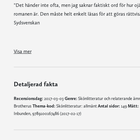
"Det händer inte ofta, men jag saknar faktiskt ord för hur oj
romanen är. Den måste helt enkelt läsas för att göras rättvis
Sydsvenskan
"Det händer inte ofta, men jag saknar faktiskt ord för hur ojämförligt fenomenal och stilistiskt konsekvent den här romanen är. Den måste helt enkelt läsas för att göras rätt
"Det är i detaljerna boken lever, i det fabulöst uppfinningsrika språket, i omfunktioneringen av skräp och skrot – materiellt och kulturellt – från vår egen kultur. Romanen bör vara skriven för något år sen, men den hakar sig fast med gapskrattets kardborrar vid händelserna just precis nu. Jag brukar ha svårt för 'underhållning', men den här gången har jag skrattat högt flera gånger per sida."
Visa mer
Detaljerad fakta
Recensionsdag:
2017-03-03
Genre:
Skönlitteratur och relaterande ä
Brotherus
Thema-kod:
Skönlitteratur: allmänt
Antal sidor:
149
Mått:
Inbunden, 9789100167486 (2017-02-17)