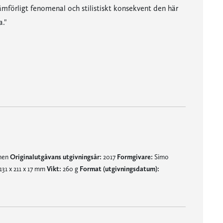
ämförligt fenomenal och stilistiskt konsekvent den här
a."
visa."
mnen
Originalutgåvans utgivningsår:
2017
Formgivare:
Simo
131 x 211 x 17 mm
Vikt:
260 g
Format (utgivningsdatum):