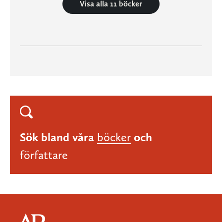
Visa alla 11 böcker
Sök bland våra
böcker
och
författare