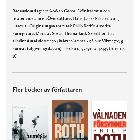
Recensionsdag:
2016-08-30
Genre:
Skönlitteratur och
relaterande ämnen
Översättare:
Hans-Jacob Nilsson, Sam J
Lundwall
Originalutgåvans titel:
Philip Roth's America
Formgivare:
Miroslav Sokcic
Thema-kod:
Skönlitteratur:
allmänt
Antal sidor:
1504
Mått:
161 x 233 x 58 mm
Vikt:
1703 g
Format (utgivningsdatum):
Flexband, 9789100142445 (2016-08-
16)
Fler böcker av författaren