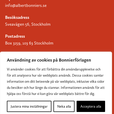
info@albertbonniers.se
Besöksadress
Sveavägen 56, Stockholm
Postadress
Box 3159, 103 63 Stockholm
Användning av cookies på Bonnierförlagen
Vi använder cookies för att förbättra din användarupplevelse och
Om Bonnierförlagen
för att analysera hur vår webbplats används. Dessa cookies samlar
Cookies
information om ditt beteende på vår webbplats, inklusive vilka sidor
du besöker och hur länge du stannar. Informationen används för att
Integritetspolicy
hjälpa oss förstå hur vi kan göra vår webbplats bättre för dig.
Justera mina inställningar
Neka alla
Acceptera alla