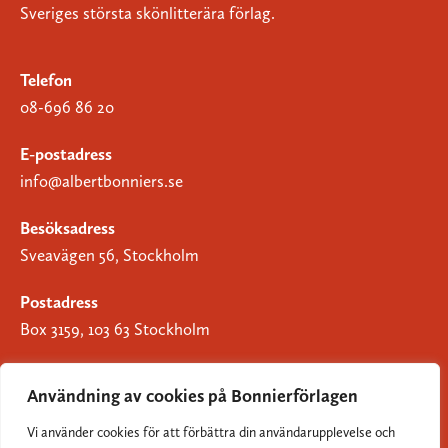
Sveriges största skönlitterära förlag.
Telefon
08-696 86 20
E-postadress
info@albertbonniers.se
Besöksadress
Sveavägen 56, Stockholm
Postadress
Box 3159, 103 63 Stockholm
Användning av cookies på Bonnierförlagen
Vi använder cookies för att förbättra din användarupplevelse och
Om Bonnierförlagen