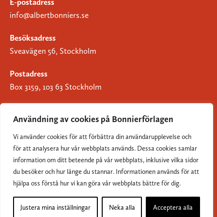
E-postadress
info@albertbonniers.se
Besöksadress
Sveavägen 56, Stockholm
Postadress
Box 3159, 103 63 Stockholm
Användning av cookies på Bonnierförlagen
Vi använder cookies för att förbättra din användarupplevelse och
Om Bonnierförlagen
för att analysera hur vår webbplats används. Dessa cookies samlar
Cookies
information om ditt beteende på vår webbplats, inklusive vilka sidor
du besöker och hur länge du stannar. Informationen används för att
Integritetspolicy
hjälpa oss förstå hur vi kan göra vår webbplats bättre för dig.
Justera mina inställningar
Neka alla
Acceptera alla