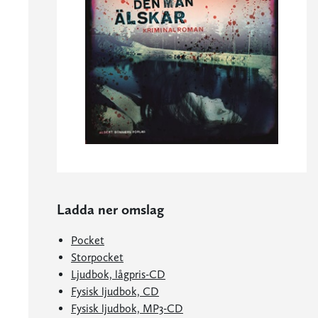
Ladda ner omslag
Pocket
Storpocket
Ljudbok, lågpris-CD
Fysisk ljudbok, CD
Fysisk ljudbok, MP3-CD