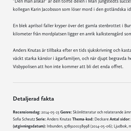
”Den man älskar” är den tolfte delen i Mari Jungstedts suc
kollegan Karin Jacobsson som löser mord i den gotländska id
En blek aprilsol faller kryper över det gamla stenbrottet i 
kilometer från mordplatsen ligger en anrik kalkstensgård som 
Anders Knutas är tillbaka efter en tids sjukskrivning och kast
väckt starka känslor i ägarfamiljen, och när djupt begravda he
Visbypolisen att hon inte kommer att bli det enda offret.
Detaljerad fakta
Recensionsdag:
2014-05-23
Genre:
Skönlitteratur och relaterande ä
Sofia Scheutz
Serie:
Anders Knutas
Thema-kod:
Deckare
Antal sidor:
(utgivningsdatum):
Inbunden, 9789100138998 (2014-05-06); Ljudbok, m