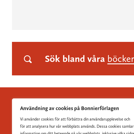
Sök bland våra
böcke
Användning av cookies på Bonnierförlagen
Vi använder cookies för att förbättra din användarupplevelse och
Albert Bonniers Förlag grundades 1837 och är Sveriges
för att analysera hur vår webbplats används. Dessa cookies samlar
största skönlitterära förlag.
information om ditt beteende på vår webbplats, inklusive vilka sido