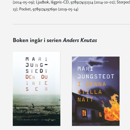
(2014-05-09); Ljudbok, lågpris-CD, 9789174131314 (2014-10-02); Storpo
13); Pocket, 9789174297690 (2019-05-14)
Boken ingår i serien
Anders Knutas