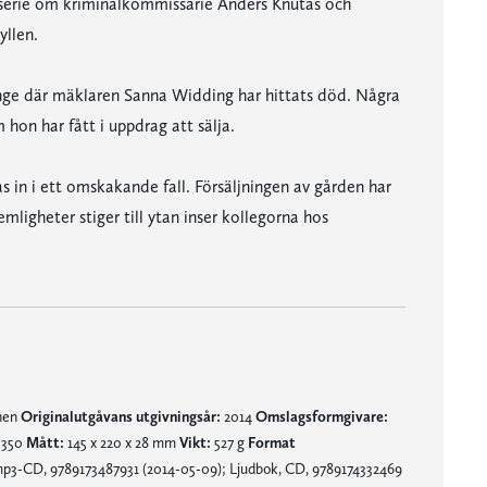
céserie om kriminalkommissarie Anders Knutas och
yllen.
Bunge där mäklaren Sanna Widding har hittats död. Några
hon har fått i uppdrag att sälja.
as in i ett omskakande fall. Försäljningen av gården har
mligheter stiger till ytan inser kollegorna hos
mnen
Originalutgåvans utgivningsår:
2014
Omslagsformgivare:
350
Mått:
145 x 220 x 28 mm
Vikt:
527 g
Format
p3-CD, 9789173487931 (2014-05-09); Ljudbok, CD, 9789174332469