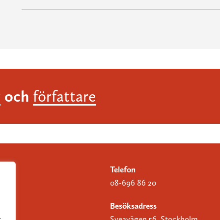
och
r
författare
Telefon
08-696 86 20
Besöksadress
Sveavägen 56, Stockholm
r