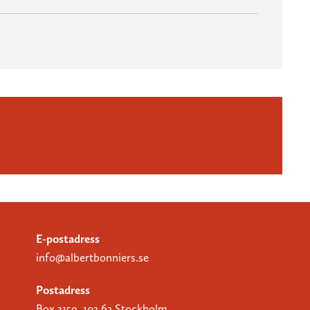
E-postadress
info@albertbonniers.se
Postadress
Box 3159, 103 63 Stockholm