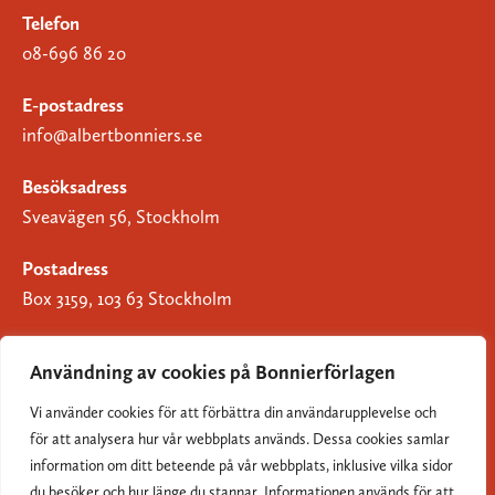
Telefon
08-696 86 20
E-postadress
info@albertbonniers.se
Besöksadress
Sveavägen 56, Stockholm
Postadress
Box 3159, 103 63 Stockholm
Användning av cookies på Bonnierförlagen
Vi använder cookies för att förbättra din användarupplevelse och
Om Bonnierförlagen
för att analysera hur vår webbplats används. Dessa cookies samlar
Cookies
information om ditt beteende på vår webbplats, inklusive vilka sidor
du besöker och hur länge du stannar. Informationen används för att