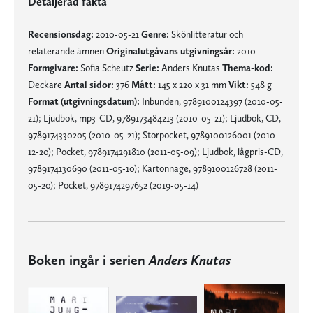
Detaljerad fakta
Recensionsdag:
2010-05-21
Genre:
Skönlitteratur och
relaterande ämnen
Originalutgåvans utgivningsår:
2010
Formgivare:
Sofia Scheutz
Serie:
Anders Knutas
Thema-kod:
Deckare
Antal sidor:
376
Mått:
145 x 220 x 31 mm
Vikt:
548 g
Format (utgivningsdatum):
Inbunden, 9789100124397 (2010-05-
21); Ljudbok, mp3-CD, 9789173484213 (2010-05-21); Ljudbok, CD,
9789174330205 (2010-05-21); Storpocket, 9789100126001 (2010-
12-20); Pocket, 9789174291810 (2011-05-09); Ljudbok, lågpris-CD,
9789174130690 (2011-05-10); Kartonnage, 9789100126728 (2011-
05-20); Pocket, 9789174297652 (2019-05-14)
Boken ingår i serien
Anders Knutas