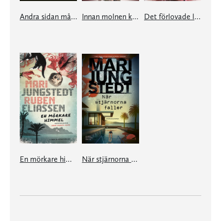
Andra sidan månen
Innan molnen kommer
Det förlovade landet
En mörkare himmel
När stjärnorna faller