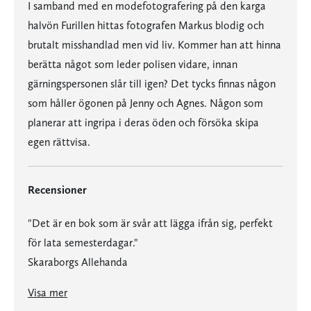
I samband med en modefotografering på den karga
halvön Furillen hittas fotografen Markus blodig och
brutalt misshandlad men vid liv. Kommer han att hinna
berätta något som leder polisen vidare, innan
gärningspersonen slår till igen? Det tycks finnas någon
som håller ögonen på Jenny och Agnes. Någon som
planerar att ingripa i deras öden och försöka skipa
egen rättvisa.
Recensioner
"Det är en bok som är svår att lägga ifrån sig, perfekt
för lata semesterdagar."
Skaraborgs Allehanda
"Det är en bok som är svår att lägga ifrån sig, perfekt för lata semesterdagar."
Visa mer