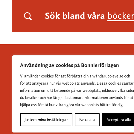
Sök bland våra
böcke
Användning av cookies på Bonnierförlagen
Vi använder cookies för att förbättra din användarupplevelse och
Albert Bonniers Förlag grundades 1837 och är Sveriges
för att analysera hur vår webbplats används. Dessa cookies samlar
största skönlitterära förlag.
information om ditt beteende på vår webbplats, inklusive vilka sido
du besöker och hur länge du stannar. Informationen används för at
hjälpa oss förstå hur vi kan göra vår webbplats bättre för dig.
Justera mina inställningar
Neka alla
Acceptera alla