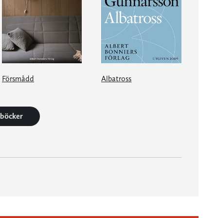
Försmådd
Albatross
3 böcker