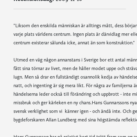
"Liksom den enskilda människan är alltings mått, dess början 
varje plats världens centrum. Ingen plats är därvidlag mer el
centrum existerar sålunda icke, annat än som konstruktion."
Utmed en väg någon annanstans i Sverige bor ett antal männ
fått sina törnar av livet, men de håller modet uppe och strävar 
lugn. Men så drar en fullständigt osannolik kedja av händel
natt, och ingenting är sig mera likt. För några av familjern
händelserna leder också till förändring och uppbrott - inte m
missbruk och ger kärleken en ny chans.Hans Gunnarssons nya 
svensk verklighet som vi känner igen - och ändå inte. Och g
bygdeforskaren Allan Lundberg med sina högstämda reflekt
Hans Gunnarsson har på relativt kort tid trätt fram som en a