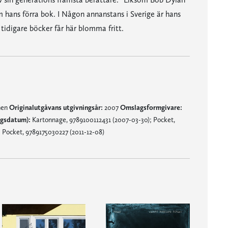
m hans förra bok. I Någon annanstans i Sverige är hans
tidigare böcker får här blomma fritt.
nen
Originalutgåvans utgivningsår:
2007
Omslagsformgivare:
ngsdatum):
Kartonnage, 9789100112431 (2007-03-30); Pocket,
 Pocket, 9789175030227 (2011-12-08)