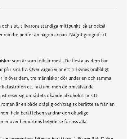
och slut, tillvarons ständiga mittpunkt, så är också
ler mindre perifer än någon annan. Något geografiskt
iskor som är som folk är mest. De flesta av dem har
på i sina liv. Över vägen vilar ett till synes orubbligt
ser in över dem, tre människor dör under en och samma
a är katastrofen ett faktum, men de omvälvande
inst reser sig områdets ökände alkoholist ur sitt
roman är en både dråplig och tragisk berättelse från en
enom hela berättelsen vandrar den okuvlige
ioner över hemortens betydelse för oss alla.
v sin generations främsta berättare. "Liksom Bob Dylan