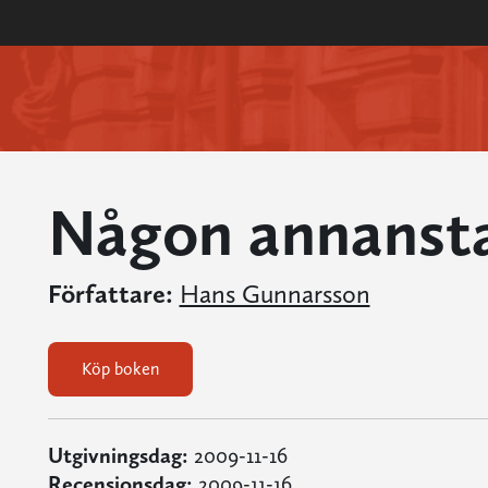
Någon annansta
Författare:
Hans Gunnarsson
Köp boken
Utgivningsdag:
2009-11-16
Recensionsdag:
2009-11-16