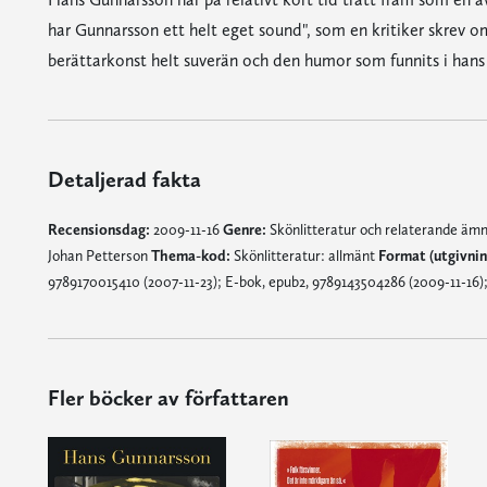
har Gunnarsson ett helt eget sound", som en kritiker skrev o
berättarkonst helt suverän och den humor som funnits i hans 
Detaljerad fakta
Recensionsdag:
2009-11-16
Genre:
Skönlitteratur och relaterande äm
Johan Petterson
Thema-kod:
Skönlitteratur: allmänt
Format (utgivni
9789170015410 (2007-11-23); E-bok, epub2, 9789143504286 (2009-11-16);
Fler böcker av författaren